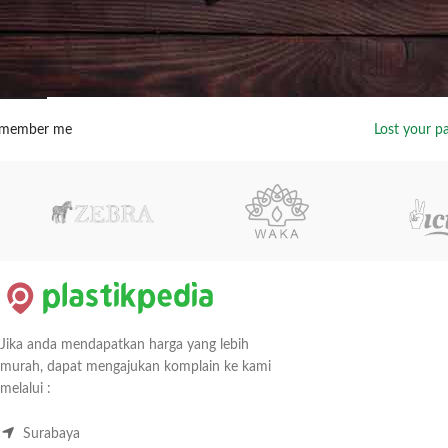
G IN
member me
Lost your p
Jika anda mendapatkan harga yang lebih
murah, dapat mengajukan komplain ke kami
melalui :
Surabaya