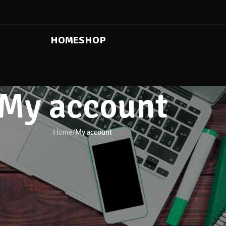
HOME
SHOP
My account
Home
/
My account
Register
Jika anda memiliki akun Facebook atau Google, maka anda 
untuk masuk
dan akun anda dibuat otomatis
. Anda dapat registra
Dengan memiliki akun di plastikpedia, anda dapat melihat s
pembelian sebelumnya. Klik tombol "REGISTER" dan masukkan 
akan segera dibuat. Kami hanya memerlukan informasi minima