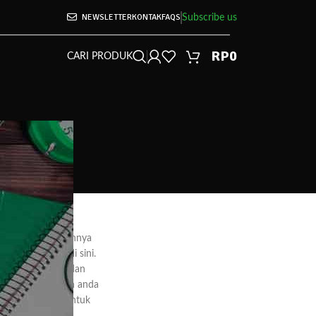
NEWSLETTER
KONTAK
FAQS
Subscribe us
RP
0
CARI PRODUK
dapat menggunakannya
si dengan email di sini.
tatus order anda dan
email anda. Akun anda
l yang dipakai untuk