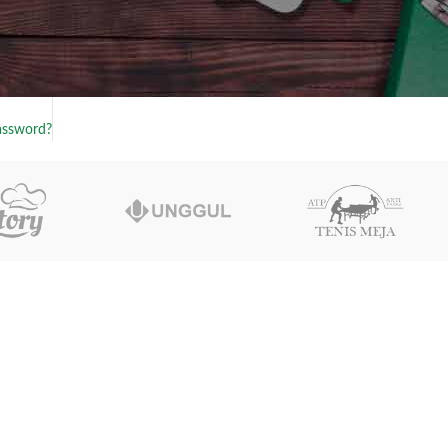
memproses pembelian anda dengan lebih cepat dan 
REGISTER
assword?