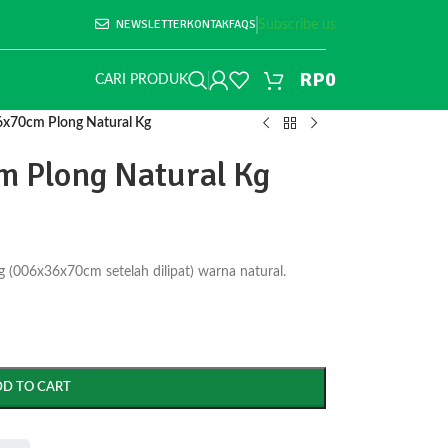
NEWSLETTER
KONTAK
FAQS
Subscribe us
RP
0
CARI PRODUK
x70cm Plong Natural Kg
 Plong Natural Kg
(006x36x70cm setelah dilipat) warna natural.
DD TO CART