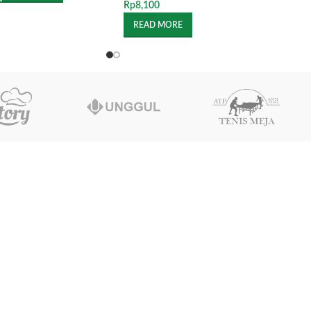
Rp
8,100
READ MORE