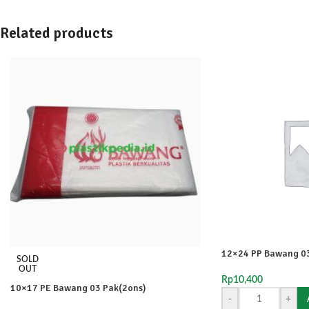
Related products
12×24 PP Bawang 03
SOLD
OUT
Rp
10,400
10×17 PE Bawang 03 Pak(2ons)
-
+