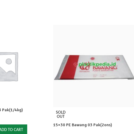
 Pak(1/4kg)
SOLD
OUT
15×30 PE Bawang 03 Pak(2ons)
ADD TO CART