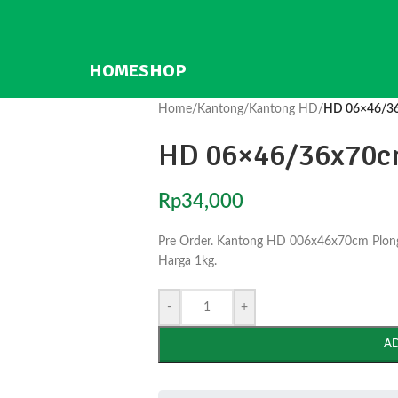
HOME
SHOP
Home
/
Kantong
/
Kantong HD
/
HD 06×46/36
HD 06×46/36x70cm
Rp
34,000
Pre Order. Kantong HD 006x46x70cm Plong 
Harga 1kg.
-
+
A