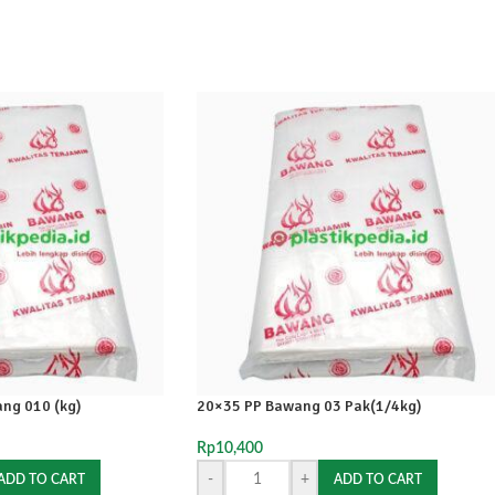
ng 010 (kg)
20×35 PP Bawang 03 Pak(1/4kg)
Rp
10,400
-
+
ADD TO CART
ADD TO CART