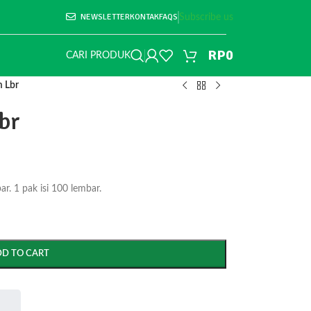
NEWSLETTER
KONTAK
FAQS
Subscribe us
RP
0
CARI PRODUK
 Lbr
br
 1 pak isi 100 lembar.
DD TO CART