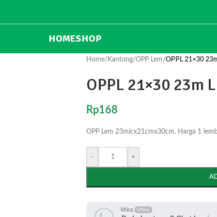
HOME
SHOP
Home
/
Kantong
/
OPP Lem
/
OPPL 21×30 23m
OPPL 21×30 23m L
Rp
168
OPP Lem 23micx21cmx30cm. Harga 1 lembar.
-
+
A
Mika
Offline