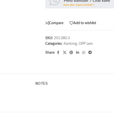
Perlu bantuan ? Chat kami
Saya akan segera kembali !
Compare
Add to wishlist
SKU:
201.080.3
Categories:
Kantong
,
OPP Lem
Share:
NOTES