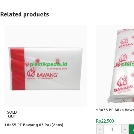
Related products
18×35 PP Mika Bawa
SOLD
OUT
Rp
22,500
18×35 PE Bawang 03 Pak(2ons)
-
+