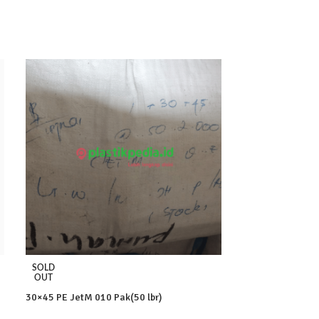
Gawang 15×27 PP
SOLD
OUT
Rp
5,400
30×45 PE JetM 010 Pak(50 lbr)
-
+