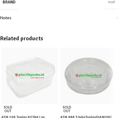
BRAND
nuai
Notes
Related products
SOLD
SOLD
OUT
OUT
ATM 168 Toples KOTAK Lsn
ATM 888 3/4KgToplesDIAMOND