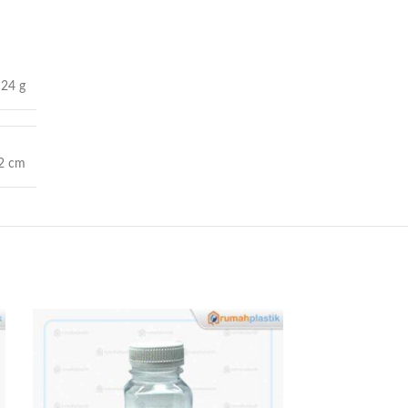
24 g
12 cm