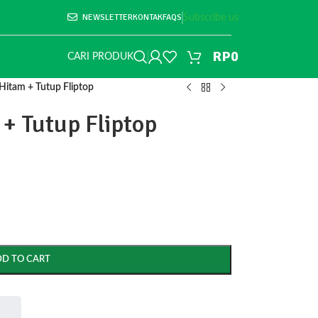
NEWSLETTER
KONTAK
FAQS
Subscribe us
RP
0
CARI PRODUK
Hitam + Tutup Fliptop
+ Tutup Fliptop
DD TO CART