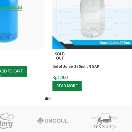
SOLD
OUT
Botol Juice 350ml LN SAP
ADD TO CART
Rp
1,400
READ MORE