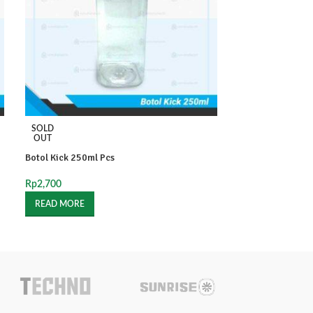
SOLD
SOLD
OUT
OUT
Botol Kick 250ml Pcs
Botol PET 350ml 
Rp
2,700
Rp
1,600
READ MORE
READ MORE