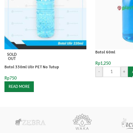
Botol 60ml
SOLD
OUT
Rp
1,250
Botol 330ml Ulir PET No Tutup
-
+
Rp
750
READ MORE