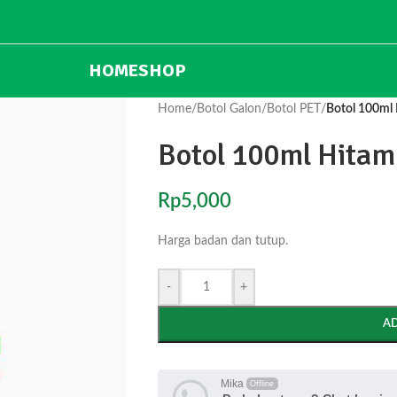
HOME
SHOP
Home
/
Botol Galon
/
Botol PET
/
Botol 100ml 
Botol 100ml Hitam 
Rp
5,000
Harga badan dan tutup.
-
+
A
Mika
Offline