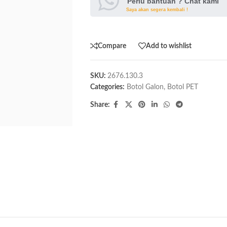
Perlu bantuan ? Chat kami
Saya akan segera kembali !
Compare
Add to wishlist
SKU:
2676.130.3
Categories:
Botol Galon
,
Botol PET
Share: